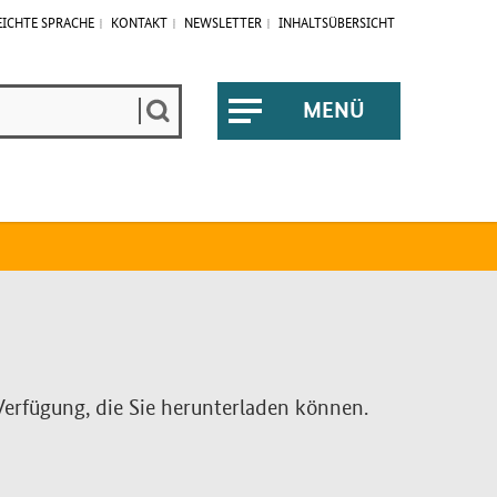
EICHTE SPRACHE
KONTAKT
NEWSLETTER
INHALTSÜBERSICHT
MENÜ
ÖFFNEN
r Ver­fü­gung, die Sie herunterladen kön­nen.