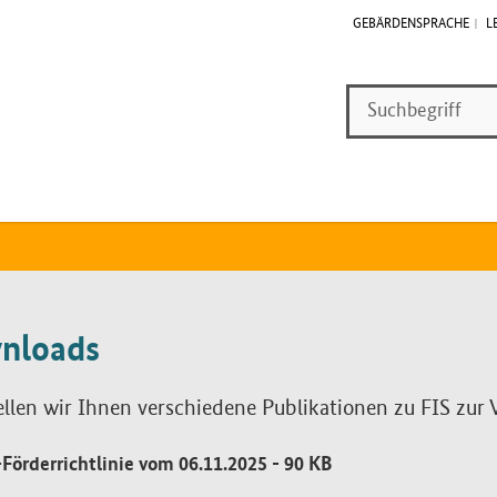
GEBÄRDENSPRACHE
L
Suche
Suche
nloads
l­len wir Ih­nen ver­schie­de­ne Pu­bli­ka­tio­nen zu FIS zu
-Förderrichtlinie vom 06.11.2025
- 90 KB