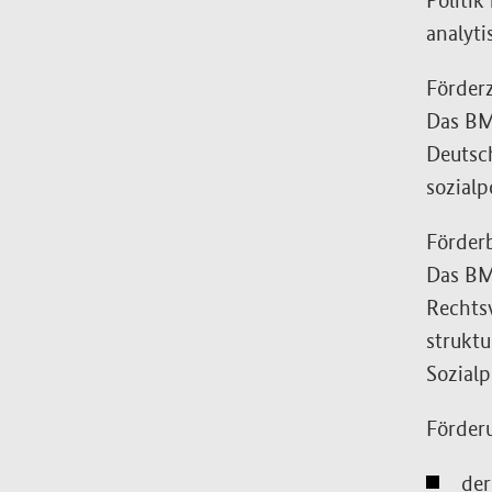
Politik
analyt
Förderz
Das BMA
Deutsch
sozialp
Förder
Das BMA
Rechtsw
struktu
Sozialp
Förder
der