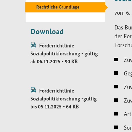
Rechtliche Grundlage
vom 6.
Das Bun
Download
der For
Forschu
Förderrichtlinie
Sozialpolitikforschung - gültig
Zu
ab 06.11.2025
- 90 KB
- Öffnet neues Fenster
Geg
Zu
Förderrichtlinie
Sozialpolitikforschung -gültig
Zu
bis 05.11.2025
- 64 KB
Art
- Öffnet neues Fenster
So