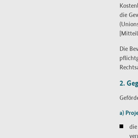
Kosten
die Ge
(Unions
[Mitte
Die Be
pflicht
Rechtsa
2. Ge
Geförd
a) Proj
die
ver