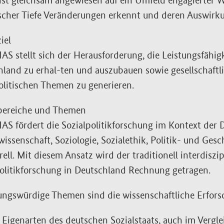
 ist gleichsam angewiesen auf ein Umfeld engagierter W
ischer Tiefe Veränderungen erkennt und deren Auswirk
iel
S stellt sich der Herausforderung, die Leistungsfähigk
land zu erhal-ten und auszubauen sowie gesellschaftl
olitischen Themen zu generieren.
bereiche und Themen
S fördert die Sozialpolitikforschung im Kontext der D
issenschaft, Soziologie, Sozialethik, Politik- und Gesc
rell. Mit diesem Ansatz wird der traditionell interdisz
olitikforschung in Deutschland Rechnung getragen.
ungswürdige Themen sind die wissenschaftliche Erfor
 Eigenarten des deutschen Sozialstaats, auch im Vergl