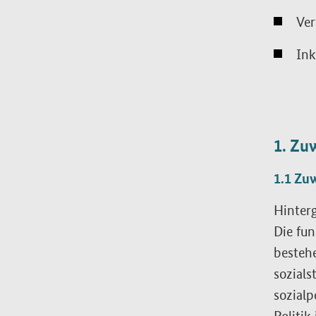
Ver
Ink
1. Zu
1.1 Zu
Hinter
Die fun
besteh
sozials
sozialp