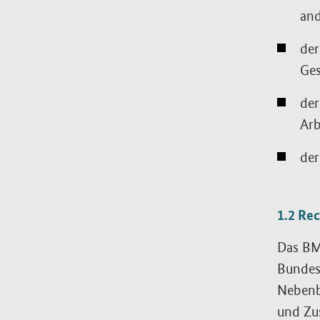
and
der
Ges
der
Arb
der
1.2 Re
Das BM
Bundes
Nebenb
und Zu