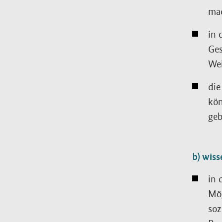
ma
in 
Ges
Wei
die
kön
geb
b) wis
in 
Mög
soz