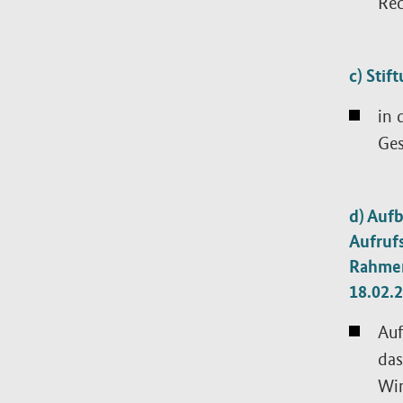
Rec
c) Stif
in 
Ges
d) Auf
Aufruf
Rahmen
18.02.2
Auf
das
Wir