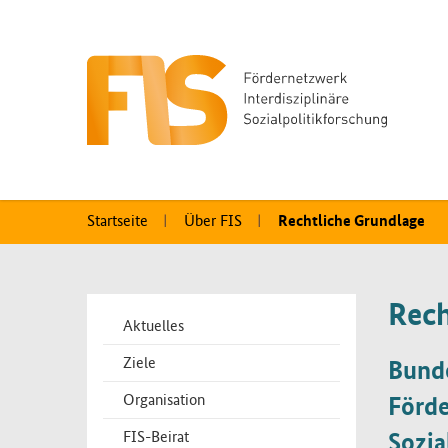
Startseite
Über FIS
Rechtliche Grundlage
Zusatzinformationen
Rech
Bereichsmenü
Aktuelles
Ziele
Bunde
Organisation
Förde
FIS-Beirat
Sozia